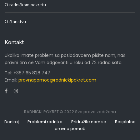
O radničkom pokretu
O članstvu
Kontakt
Ukoliko imate problem sa poslodavcem pišite nam, naš
pravni tim će Vam odgovoriti u roku od 72 radna sata.
Tel:
+387 65 828 747
Email:
pravnapomoc@radnickipokret.com
RADNIČKI POKRET © 2022 Sva prava zadržana
Doniraj
Problemi radnika
Pridružite nam se
Besplatna
pravna pomoć