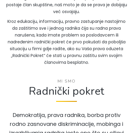
postaje član skupštine, naš moto je da se prava je dobijaju
već osvajaju.
Kroz edukaciju, informaciju, pravno zastupanje nastojimo
da zaštitimo sve i jednog radnika čija su radna prava
narušena, kada imate problem sa poslodavcem ili
nadređenim radnički pokret će prvo pokušati da poboljša
situaciju u firmi gdje radite, ako su Vaša prava oduzeta
„Radnički Pokret“ će stati u pravnu zaštitu svim svojim
članovima besplatno.
MI SMO
Radnički pokret
Demokratija, prava radnika, borba protiv
rodno zasnovane diskriminacije, mobinga i
izrazbljivanja radnika jeste ono što su ciljevi